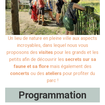
Un lieu de nature en pleine ville aux aspects
incroyables, dans lequel nous vous
proposons des
visites
pour les grands et les
petits afin de découvrir les
secrets sur sa
faune et sa flore
mais également des
concerts
ou des
ateliers
pour profiter du
parc !
Programmation